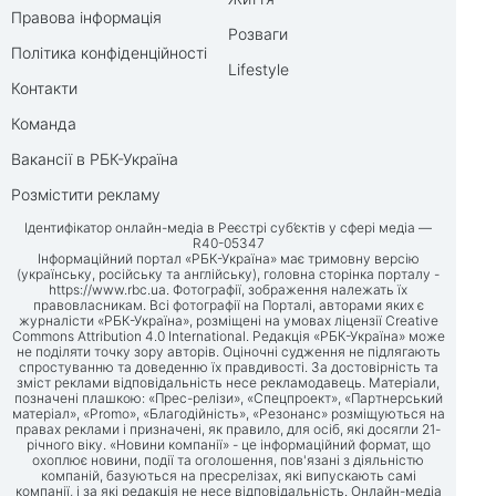
Правова інформація
Розваги
Політика конфіденційності
Lifestyle
Контакти
Команда
Вакансії в РБК-Україна
Розмістити рекламу
Ідентифікатор онлайн-медіа в Реєстрі суб’єктів у сфері медіа —
R40-05347
Інформаційний портал «РБК-Україна» має тримовну версію
(українську, російську та англійську), головна сторінка порталу -
https://www.rbc.ua
. Фотографії, зображення належать їх
правовласникам. Всі фотографії на Порталі, авторами яких є
журналісти «РБК-Україна», розміщені на умовах ліцензії Creative
Commons Attribution 4.0 International. Редакція «РБК-Україна» може
не поділяти точку зору авторів. Оціночні судження не підлягають
спростуванню та доведенню їх правдивості. За достовірність та
зміст реклами відповідальність несе рекламодавець. Матеріали,
позначені плашкою: «Прес-релізи», «Спецпроект», «Партнерський
матеріал», «Promo», «Благодійність», «Резонанс» розміщуються на
правах реклами і призначені, як правило, для осіб, які досягли 21-
річного віку. «Новини компанії» - це інформаційний формат, що
охоплює новини, події та оголошення, пов'язані з діяльністю
компаній, базуються на пресрелізах, які випускають самі
компанії, і за які редакція не несе відповідальність. Онлайн-медіа