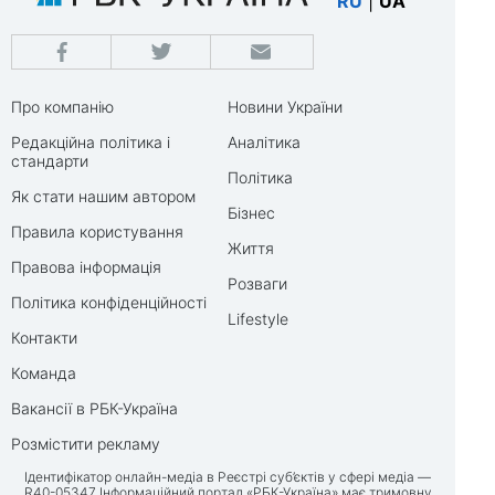
RU
|
UA
Про компанію
Новини України
Редакційна політика і
Аналітика
стандарти
Політика
Як стати нашим автором
Бізнес
Правила користування
Життя
Правова інформація
Розваги
Політика конфіденційності
Lifestyle
Контакти
Команда
Вакансії в РБК-Україна
Розмістити рекламу
Ідентифікатор онлайн-медіа в Реєстрі суб’єктів у сфері медіа —
R40-05347 Інформаційний портал «РБК-Україна» має тримовну