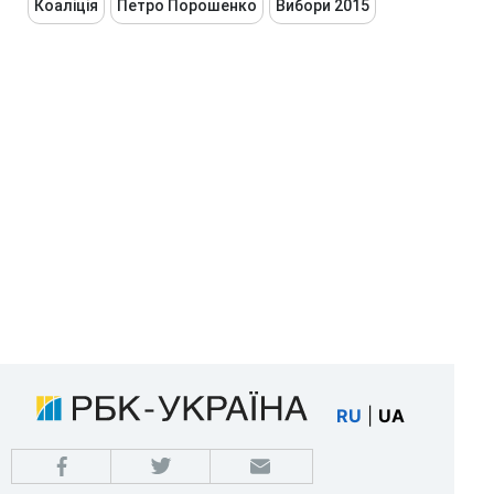
Коаліція
Петро Порошенко
Вибори 2015
RU
|
UA