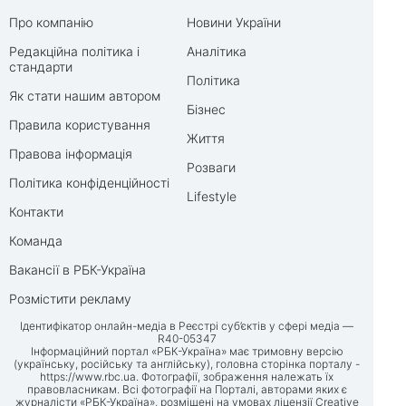
Про компанію
Новини України
Редакційна політика і
Аналітика
стандарти
Політика
Як стати нашим автором
Бізнес
Правила користування
Життя
Правова інформація
Розваги
Політика конфіденційності
Lifestyle
Контакти
Команда
Вакансії в РБК-Україна
Розмістити рекламу
Ідентифікатор онлайн-медіа в Реєстрі суб’єктів у сфері медіа —
R40-05347
Інформаційний портал «РБК-Україна» має тримовну версію
(українську, російську та англійську), головна сторінка порталу -
https://www.rbc.ua
. Фотографії, зображення належать їх
правовласникам. Всі фотографії на Порталі, авторами яких є
журналісти «РБК-Україна», розміщені на умовах ліцензії Creative