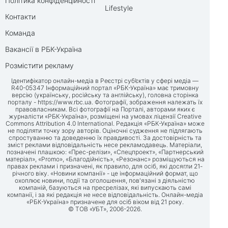
Політика конфіденційності
Lifestyle
Контакти
Команда
Вакансії в РБК-Україна
Розмістити рекламу
Ідентифікатор онлайн-медіа в Реєстрі суб’єктів у сфері медіа —
R40-05347 Інформаційний портал «РБК-Україна» має тримовну
версію (українську, російську та англійську), головна сторінка
порталу -
https://www.rbc.ua
. Фотографії, зображення належать їх
правовласникам. Всі фотографії на Порталі, авторами яких є
журналісти «РБК-Україна», розміщені на умовах ліцензії Creative
Commons Attribution 4.0 International. Редакція «РБК-Україна» може
не поділяти точку зору авторів. Оціночні судження не підлягають
спростуванню та доведенню їх правдивості. За достовірність та
зміст реклами відповідальність несе рекламодавець. Матеріали,
позначені плашкою: «Прес-релізи», «Спецпроект», «Партнерський
матеріал», «Promo», «Благодійність», «Резонанс» розміщуються на
правах реклами і призначені, як правило, для осіб, які досягли 21-
річного віку. «Новини компанії» - це інформаційний формат, що
охоплює новини, події та оголошення, пов'язані з діяльністю
компаній, базуються на пресрелізах, які випускають самі
компанії, і за які редакція не несе відповідальність. Онлайн-медіа
«РБК-Україна» призначене для осіб віком від 21 року.
© ТОВ «УБТ», 2006-2026.