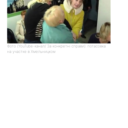
Фото (YouTube-канал/ За конкретні справи): потасовка
на участке в Хмельницком