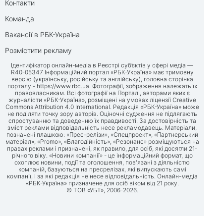
Контакти
Команда
Вакансії в РБК-Україна
Розмістити рекламу
Ідентифікатор онлайн-медіа в Реєстрі суб’єктів у сфері медіа —
R40-05347 Інформаційний портал «РБК-Україна» має тримовну
версію (українську, російську та англійську), головна сторінка
порталу -
https://www.rbc.ua
. Фотографії, зображення належать їх
правовласникам. Всі фотографії на Порталі, авторами яких є
журналісти «РБК-Україна», розміщені на умовах ліцензії Creative
Commons Attribution 4.0 International. Редакція «РБК-Україна» може
не поділяти точку зору авторів. Оціночні судження не підлягають
спростуванню та доведенню їх правдивості. За достовірність та
зміст реклами відповідальність несе рекламодавець. Матеріали,
позначені плашкою: «Прес-релізи», «Спецпроект», «Партнерський
матеріал», «Promo», «Благодійність», «Резонанс» розміщуються на
правах реклами і призначені, як правило, для осіб, які досягли 21-
річного віку. «Новини компанії» - це інформаційний формат, що
охоплює новини, події та оголошення, пов'язані з діяльністю
компаній, базуються на пресрелізах, які випускають самі
компанії, і за які редакція не несе відповідальність. Онлайн-медіа
«РБК-Україна» призначене для осіб віком від 21 року.
© ТОВ «УБТ», 2006-2026.