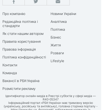
Про компанію
Новини України
Редакційна політика і
Аналітика
стандарти
Політика
Як стати нашим автором
Бізнес
Правила користування
Життя
Правова інформація
Розваги
Політика конфіденційності
Lifestyle
Контакти
Команда
Вакансії в РБК-Україна
Розмістити рекламу
Ідентифікатор онлайн-медіа в Реєстрі суб’єктів у сфері медіа —
R40-05347
Інформаційний портал «РБК-Україна» має тримовну версію
(українську, російську та англійську), головна сторінка порталу -
https://www.rbc.ua
. Фотографії, зображення належать їх