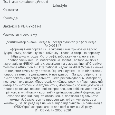
Політика конфіденційності
Lifestyle
Контакти
Команда
Вакансії в РБК-Україна
Розмістити рекламу
Ідентифікатор онлайн-медіа в Реєстрі суб’єктів у сфері медіа —
R40-05347
Інформаційний портал «РБК-Україна» має тримовну версію
(українську, російську та англійську), головна сторінка порталу -
https://www.rbc.ua
. Фотографії, зображення належать їх
правовласникам. Всі фотографії на Порталі, авторами яких є
журналісти «РБК-Україна», розміщені на умовах ліцензії Creative
Commons Attribution 4.0 International. Редакція «РБК-Україна» може
не поділяти точку зору авторів. Оціночні судження не підлягають
спростуванню та доведенню їх правдивості. За достовірність та
зміст реклами відповідальність несе рекламодавець. Матеріали,
позначені плашкою: «Прес-релізи», «Спецпроект», «Партнерський
матеріал», «Promo», «Благодійність», «Резонанс» розміщуються на
правах реклами і призначені, як правило, для осіб, які досягли 21-
річного віку. «Новини компанії» - це інформаційний формат, що
охоплює новини, події та оголошення, пов'язані з діяльністю
компаній, базуються на пресрелізах, які випускають самі
компанії, і за які редакція не несе відповідальність. Онлайн-медіа
«РБК-Україна» призначене для осіб віком від 21 року.
© ТОВ «УБТ», 2006-2026.