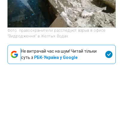
Фото: правоохранители расследуют взрыв в офисе
"Видродження" в Желтых Водах
Не витрачай час на шум! Читай тільки
суть з
РБК-Україна у Google