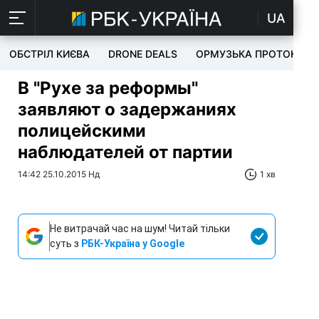
UA
ОБСТРІЛ КИЄВА
DRONE DEALS
ОРМУЗЬКА ПРОТОКА
В "Рухе за реформы"
заявляют о задержаниях
полицейскими
наблюдателей от партии
14:42 25.10.2015 Нд
1 хв
Не витрачай час на шум! Читай тільки
суть з
РБК-Україна у Google