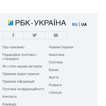
RU
|
UA
Про компанію
Новини України
Редакційна політика і
Аналітика
стандарти
Політика
Як стати нашим автором
Бізнес
Правила користування
Життя
Правова інформація
Розваги
Політика конфіденційності
Lifestyle
Контакти
Команда