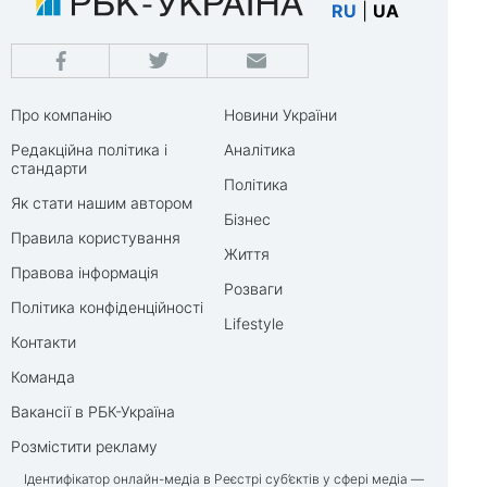
RU
|
UA
Про компанію
Новини України
Редакційна політика і
Аналітика
стандарти
Політика
Як стати нашим автором
Бізнес
Правила користування
Життя
Правова інформація
Розваги
Політика конфіденційності
Lifestyle
Контакти
Команда
Вакансії в РБК-Україна
Розмістити рекламу
Ідентифікатор онлайн-медіа в Реєстрі суб’єктів у сфері медіа —