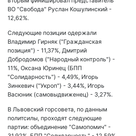
вторым финишировал представитель
ВО "Свобода" Руслан Кошулинский -
12,62%.
Следующие позиции одержали
Владимир Гирняк ("Гражданская
позиция") - 11,37%, Дмитрий
Добродомов ("Народный контроль") -
11%, Оксана Юринец (БПП
"Солидарность") - 4,49%, Игорь
Зинкевич ("Укроп") - 3,44%, Игорь
Васюник (самовыдвиженец) - 3,27%.
В Львовский горсовета, по данным
политсилы, проходят следующие
партии: объединение "Самопомич" -
31,92%, БПП "Солидарность" - 12,59%,