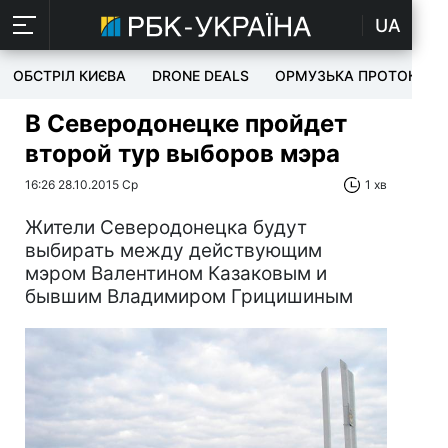
UA
ОБСТРІЛ КИЄВА
DRONE DEALS
ОРМУЗЬКА ПРОТОКА
В Северодонецке пройдет
второй тур выборов мэра
16:26 28.10.2015 Ср
1 хв
Жители Северодонецка будут
выбирать между действующим
мэром Валентином Казаковым и
бывшим Владимиром Грицишиным