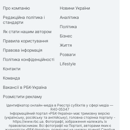
Про компанію
Новини України
Редакційна політика і
Аналітика
стандарти
Політика
Як стати нашим автором
Бізнес
Правила користування
Життя
Правова інформація
Розваги
Політика конфіденційності
Lifestyle
Контакти
Команда
Вакансії в РБК-Україна
Розмістити рекламу
Ідентифікатор онлайн-медіа в Реєстрі суб’єктів у сфері медіа —
R40-05347
Інформаційний портал «РБК-Україна» має тримовну версію
(українську, російську та англійську), головна сторінка порталу -
https://www.rbc.ua
. Фотографії, зображення належать їх
правовласникам. Всі фотографії на Порталі, авторами яких є
журналісти «РБК-Україна», розміщені на умовах ліцензії Creative