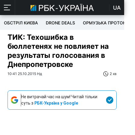
UA
ОБСТРІЛ КИЄВА
DRONE DEALS
ОРМУЗЬКА ПРОТОКА
ТИК: Техошибка в
бюллетенях не повлияет на
результаты голосования в
Днепропетровске
10:41 25.10.2015 Нд
2 хв
Не витрачай час на шум! Читай тільки
суть з
РБК-Україна у Google