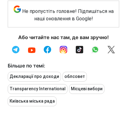
Не пропустіть головне! Підпишіться на
наші оновлення в Google!
Або читайте нас там, де вам зручно!
Більше по темі:
Декларації про доходи
облсовет
Transparency International
Місцеві вибори
Київська міська рада