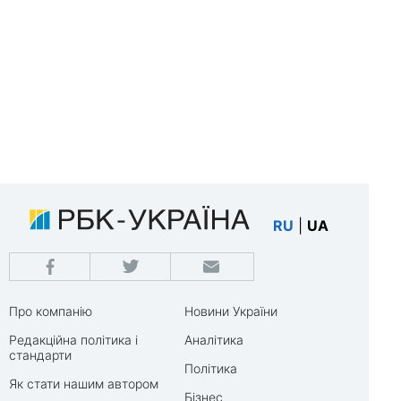
RU
|
UA
Про компанію
Новини України
Редакційна політика і
Аналітика
стандарти
Політика
Як стати нашим автором
Бізнес