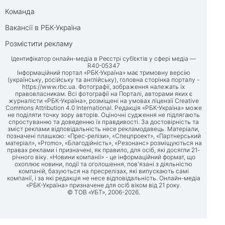
Команда
Вакансії в РБК-Україна
Розмістити рекламу
Ідентифікатор онлайн-медіа в Реєстрі суб’єктів у сфері медіа —
R40-05347
Інформаційний портал «РБК-Україна» має тримовну версію
(українську, російську та англійську), головна сторінка порталу -
https://www.rbc.ua
. Фотографії, зображення належать їх
правовласникам. Всі фотографії на Порталі, авторами яких є
журналісти «РБК-Україна», розміщені на умовах ліцензії Creative
Commons Attribution 4.0 International. Редакція «РБК-Україна» може
не поділяти точку зору авторів. Оціночні судження не підлягають
спростуванню та доведенню їх правдивості. За достовірність та
зміст реклами відповідальність несе рекламодавець. Матеріали,
позначені плашкою: «Прес-релізи», «Спецпроект», «Партнерський
матеріал», «Promo», «Благодійність», «Резонанс» розміщуються на
правах реклами і призначені, як правило, для осіб, які досягли 21-
річного віку. «Новини компанії» - це інформаційний формат, що
охоплює новини, події та оголошення, пов'язані з діяльністю
компаній, базуються на пресрелізах, які випускають самі
компанії, і за які редакція не несе відповідальність. Онлайн-медіа
«РБК-Україна» призначене для осіб віком від 21 року.
© ТОВ «УБТ», 2006-2026.