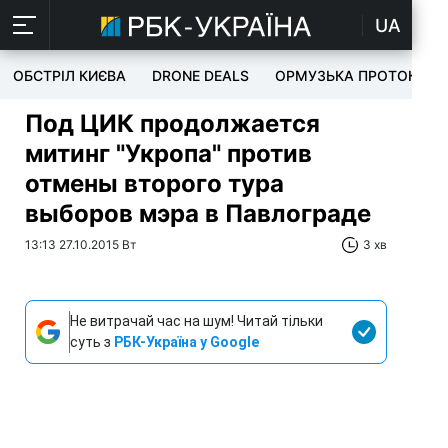
UA
ОБСТРІЛ КИЄВА
DRONE DEALS
ОРМУЗЬКА ПРОТОКА
Под ЦИК продолжается
митинг "Укропа" против
отмены второго тура
выборов мэра в Павлограде
13:13 27.10.2015 Вт
3 хв
Не витрачай час на шум! Читай тільки
суть з
РБК-Україна у Google