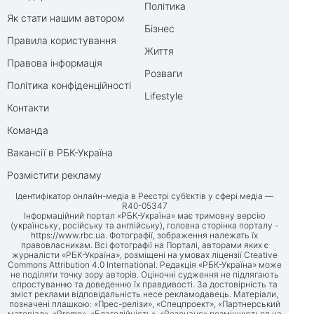
Політика
Як стати нашим автором
Бізнес
Правила користування
Життя
Правова інформація
Розваги
Політика конфіденційності
Lifestyle
Контакти
Команда
Вакансії в РБК-Україна
Розмістити рекламу
Ідентифікатор онлайн-медіа в Реєстрі суб’єктів у сфері медіа —
R40-05347
Інформаційний портал «РБК-Україна» має тримовну версію
(українську, російську та англійську), головна сторінка порталу -
https://www.rbc.ua
. Фотографії, зображення належать їх
правовласникам. Всі фотографії на Порталі, авторами яких є
журналісти «РБК-Україна», розміщені на умовах ліцензії Creative
Commons Attribution 4.0 International. Редакція «РБК-Україна» може
не поділяти точку зору авторів. Оціночні судження не підлягають
спростуванню та доведенню їх правдивості. За достовірність та
зміст реклами відповідальність несе рекламодавець. Матеріали,
позначені плашкою: «Прес-релізи», «Спецпроект», «Партнерський
матеріал», «Promo», «Благодійність», «Резонанс» розміщуються на