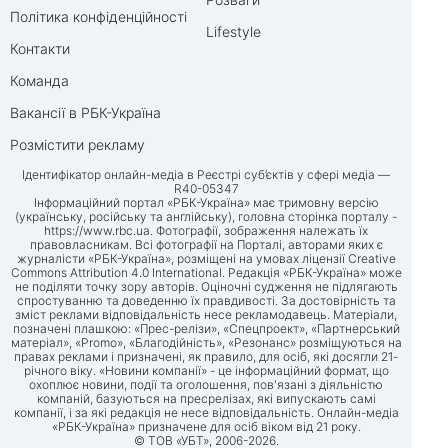
Політика конфіденційності
Lifestyle
Контакти
Команда
Вакансії в РБК-Україна
Розмістити рекламу
Ідентифікатор онлайн-медіа в Реєстрі суб’єктів у сфері медіа —
R40-05347
Інформаційний портал «РБК-Україна» має тримовну версію
(українську, російську та англійську), головна сторінка порталу -
https://www.rbc.ua
. Фотографії, зображення належать їх
правовласникам. Всі фотографії на Порталі, авторами яких є
журналісти «РБК-Україна», розміщені на умовах ліцензії Creative
Commons Attribution 4.0 International. Редакція «РБК-Україна» може
не поділяти точку зору авторів. Оціночні судження не підлягають
спростуванню та доведенню їх правдивості. За достовірність та
зміст реклами відповідальність несе рекламодавець. Матеріали,
позначені плашкою: «Прес-релізи», «Спецпроект», «Партнерський
матеріал», «Promo», «Благодійність», «Резонанс» розміщуються на
правах реклами і призначені, як правило, для осіб, які досягли 21-
річного віку. «Новини компанії» - це інформаційний формат, що
охоплює новини, події та оголошення, пов'язані з діяльністю
компаній, базуються на пресрелізах, які випускають самі
компанії, і за які редакція не несе відповідальність. Онлайн-медіа
«РБК-Україна» призначене для осіб віком від 21 року.
© ТОВ «УБТ», 2006-2026.