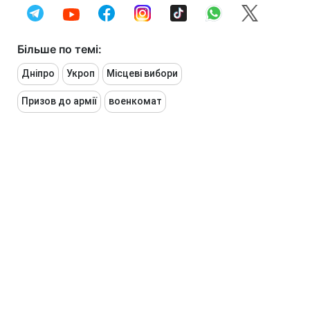
Більше по темі:
Дніпро
Укроп
Місцеві вибори
Призов до армії
военкомат