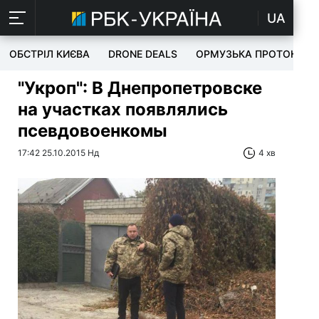
UA
ОБСТРІЛ КИЄВА
DRONE DEALS
ОРМУЗЬКА ПРОТОКА
"Укроп": В Днепропетровске
на участках появлялись
псевдовоенкомы
17:42 25.10.2015 Нд
4 хв