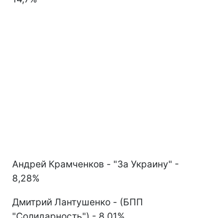
Андрей Крамченков - "За Украину" -
8,28%
Дмитрий Лантушенко - (БПП
"Солидарность") - 8,01%