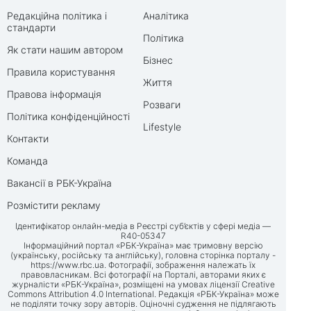
Редакційна політика і
Аналітика
стандарти
Політика
Як стати нашим автором
Бізнес
Правила користування
Життя
Правова інформація
Розваги
Політика конфіденційності
Lifestyle
Контакти
Команда
Вакансії в РБК-Україна
Розмістити рекламу
Ідентифікатор онлайн-медіа в Реєстрі суб’єктів у сфері медіа —
R40-05347
Інформаційний портал «РБК-Україна» має тримовну версію
(українську, російську та англійську), головна сторінка порталу -
https://www.rbc.ua
. Фотографії, зображення належать їх
правовласникам. Всі фотографії на Порталі, авторами яких є
журналісти «РБК-Україна», розміщені на умовах ліцензії Creative
Commons Attribution 4.0 International. Редакція «РБК-Україна» може
не поділяти точку зору авторів. Оціночні судження не підлягають