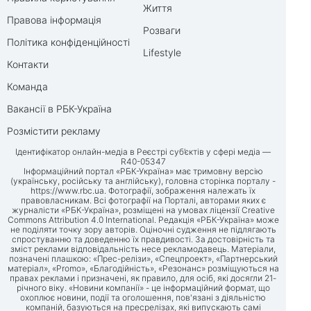
Життя
Правова інформація
Розваги
Політика конфіденційності
Lifestyle
Контакти
Команда
Вакансії в РБК-Україна
Розмістити рекламу
Ідентифікатор онлайн-медіа в Реєстрі суб’єктів у сфері медіа —
R40-05347
Інформаційний портал «РБК-Україна» має тримовну версію
(українську, російську та англійську), головна сторінка порталу -
https://www.rbc.ua
. Фотографії, зображення належать їх
правовласникам. Всі фотографії на Порталі, авторами яких є
журналісти «РБК-Україна», розміщені на умовах ліцензії Creative
Commons Attribution 4.0 International. Редакція «РБК-Україна» може
не поділяти точку зору авторів. Оціночні судження не підлягають
спростуванню та доведенню їх правдивості. За достовірність та
зміст реклами відповідальність несе рекламодавець. Матеріали,
позначені плашкою: «Прес-релізи», «Спецпроект», «Партнерський
матеріал», «Promo», «Благодійність», «Резонанс» розміщуються на
правах реклами і призначені, як правило, для осіб, які досягли 21-
річного віку. «Новини компанії» - це інформаційний формат, що
охоплює новини, події та оголошення, пов'язані з діяльністю
компаній, базуються на пресрелізах, які випускають самі