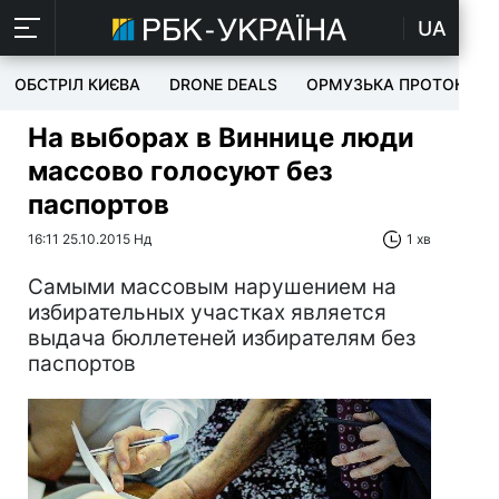
UA
ОБСТРІЛ КИЄВА
DRONE DEALS
ОРМУЗЬКА ПРОТОКА
На выборах в Виннице люди
массово голосуют без
паспортов
16:11 25.10.2015 Нд
1 хв
Самыми массовым нарушением на
избирательных участках является
выдача бюллетеней избирателям без
паспортов