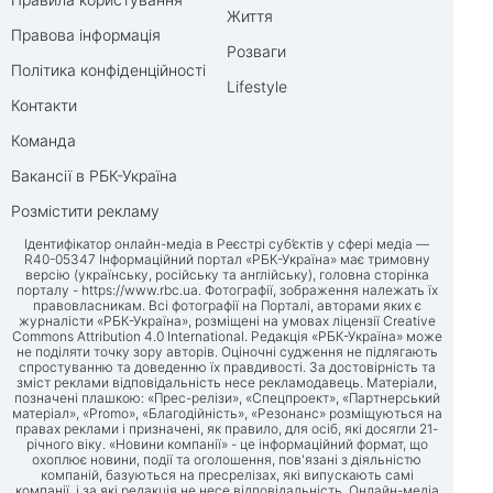
Життя
Правова інформація
Розваги
Політика конфіденційності
Lifestyle
Контакти
Команда
Вакансії в РБК-Україна
Розмістити рекламу
Ідентифікатор онлайн-медіа в Реєстрі суб’єктів у сфері медіа —
R40-05347 Інформаційний портал «РБК-Україна» має тримовну
версію (українську, російську та англійську), головна сторінка
порталу -
https://www.rbc.ua
. Фотографії, зображення належать їх
правовласникам. Всі фотографії на Порталі, авторами яких є
журналісти «РБК-Україна», розміщені на умовах ліцензії Creative
Commons Attribution 4.0 International. Редакція «РБК-Україна» може
не поділяти точку зору авторів. Оціночні судження не підлягають
спростуванню та доведенню їх правдивості. За достовірність та
зміст реклами відповідальність несе рекламодавець. Матеріали,
позначені плашкою: «Прес-релізи», «Спецпроект», «Партнерський
матеріал», «Promo», «Благодійність», «Резонанс» розміщуються на
правах реклами і призначені, як правило, для осіб, які досягли 21-
річного віку. «Новини компанії» - це інформаційний формат, що
охоплює новини, події та оголошення, пов'язані з діяльністю
компаній, базуються на пресрелізах, які випускають самі
компанії, і за які редакція не несе відповідальність. Онлайн-медіа