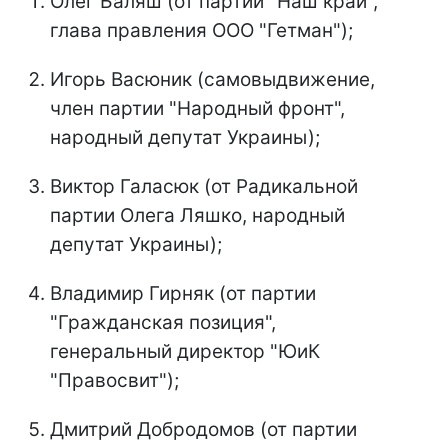
Олег Баляш (от партии "Наш край",
глава правления ООО "Гетман");
Игорь Васюник (самовыдвижение,
член партии "Народный фронт",
народный депутат Украины);
Виктор Галасюк (от Радикальной
партии Олега Ляшко, народный
депутат Украины);
Владимир Гирняк (от партии
"Гражданская позиция",
генеральный директор "ЮиК
"Правосвит");
Дмитрий Добродомов (от партии