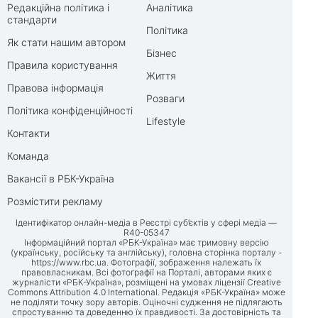
Редакційна політика і
Аналітика
стандарти
Політика
Як стати нашим автором
Бізнес
Правила користування
Життя
Правова інформація
Розваги
Політика конфіденційності
Lifestyle
Контакти
Команда
Вакансії в РБК-Україна
Розмістити рекламу
Ідентифікатор онлайн-медіа в Реєстрі суб’єктів у сфері медіа —
R40-05347
Інформаційний портал «РБК-Україна» має тримовну версію
(українську, російську та англійську), головна сторінка порталу -
https://www.rbc.ua
. Фотографії, зображення належать їх
правовласникам. Всі фотографії на Порталі, авторами яких є
журналісти «РБК-Україна», розміщені на умовах ліцензії Creative
Commons Attribution 4.0 International. Редакція «РБК-Україна» може
не поділяти точку зору авторів. Оціночні судження не підлягають
спростуванню та доведенню їх правдивості. За достовірність та