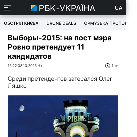
UA
ОБСТРІЛ КИЄВА
DRONE DEALS
ОРМУЗЬКА ПРОТОКА
Выборы-2015: на пост мэра
Ровно претендует 11
кандидатов
15:22 08.10.2015 Чт
1 хв
Среди претендентов затесался Олег
Ляшко