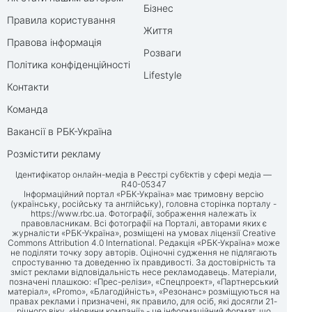
Бізнес
Правила користування
Життя
Правова інформація
Розваги
Політика конфіденційності
Lifestyle
Контакти
Команда
Вакансії в РБК-Україна
Розмістити рекламу
Ідентифікатор онлайн-медіа в Реєстрі суб’єктів у сфері медіа —
R40-05347
Інформаційний портал «РБК-Україна» має тримовну версію
(українську, російську та англійську), головна сторінка порталу -
https://www.rbc.ua
. Фотографії, зображення належать їх
правовласникам. Всі фотографії на Порталі, авторами яких є
журналісти «РБК-Україна», розміщені на умовах ліцензії Creative
Commons Attribution 4.0 International. Редакція «РБК-Україна» може
не поділяти точку зору авторів. Оціночні судження не підлягають
спростуванню та доведенню їх правдивості. За достовірність та
зміст реклами відповідальність несе рекламодавець. Матеріали,
позначені плашкою: «Прес-релізи», «Спецпроект», «Партнерський
матеріал», «Promo», «Благодійність», «Резонанс» розміщуються на
правах реклами і призначені, як правило, для осіб, які досягли 21-
річного віку. «Новини компанії» - це інформаційний формат, що