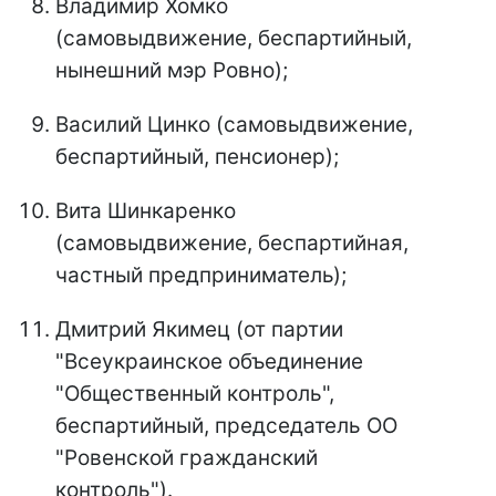
Владимир Хомко
(самовыдвижение, беспартийный,
нынешний мэр Ровно);
Василий Цинко (самовыдвижение,
беспартийный, пенсионер);
Вита Шинкаренко
(самовыдвижение, беспартийная,
частный предприниматель);
Дмитрий Якимец (от партии
"Всеукраинское объединение
"Общественный контроль",
беспартийный, председатель ОО
"Ровенской гражданский
контроль").