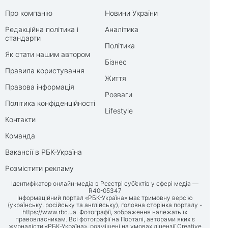
Про компанію
Новини України
Редакційна політика і
Аналітика
стандарти
Політика
Як стати нашим автором
Бізнес
Правила користування
Життя
Правова інформація
Розваги
Політика конфіденційності
Lifestyle
Контакти
Команда
Вакансії в РБК-Україна
Розмістити рекламу
Ідентифікатор онлайн-медіа в Реєстрі суб’єктів у сфері медіа —
R40-05347
Інформаційний портал «РБК-Україна» має тримовну версію
(українську, російську та англійську), головна сторінка порталу -
https://www.rbc.ua
. Фотографії, зображення належать їх
правовласникам. Всі фотографії на Порталі, авторами яких є
журналісти «РБК-Україна», розміщені на умовах ліцензії Creative