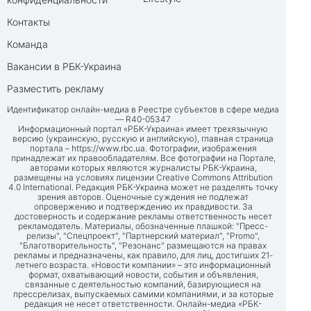
Контакты
Команда
Вакансии в РБК-Украина
Разместить рекламу
Идентификатор онлайн-медиа в Реестре субъектов в сфере медиа
— R40-05347
Информационный портал «РБК-Украина» имеет трехязычную
версию (украинскую, русскую и английскую), главная страница
портала –
https://www.rbc.ua
. Фотографии, изображения
принадлежат их правообладателям. Все фотографии на Портале,
авторами которых являются журналисты РБК-Украина,
размещены на условиях лицензии Creative Commons Attribution
4.0 International. Редакция РБК-Украина может не разделять точку
зрения авторов. Оценочные суждения не подлежат
опровержению и подтверждению их правдивости. За
достоверность и содержание рекламы ответственность несет
рекламодатель. Материалы, обозначенные плашкой: "Пресс-
релизы", "Спецпроект", "Партнерский материал", "Promo",
"Благотворительность", "Резонанс" размещаются на правах
рекламы и предназначены, как правило, для лиц, достигших 21-
летнего возраста. «Новости компании» – это информационный
формат, охватывающий новости, события и объявления,
связанные с деятельностью компаний, базирующиеся на
прессрелизах, выпускаемых самими компаниями, и за которые
редакция не несет ответственности. Онлайн-медиа «РБК-