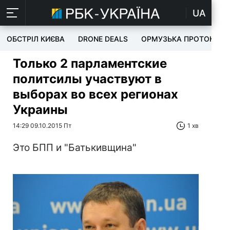
UA
ОБСТРІЛ КИЄВА
DRONE DEALS
ОРМУЗЬКА ПРОТОКА
Только 2 парламентские
политсилы участвуют в
выборах во всех регионах
Украины
14:29 09.10.2015 Пт
1 хв
Это БПП и "Батькивщина"