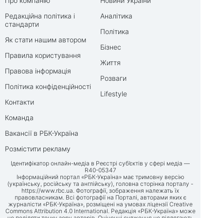
Про компанію
Новини України
Редакційна політика і
Аналітика
стандарти
Політика
Як стати нашим автором
Бізнес
Правила користування
Життя
Правова інформація
Розваги
Політика конфіденційності
Lifestyle
Контакти
Команда
Вакансії в РБК-Україна
Розмістити рекламу
Ідентифікатор онлайн-медіа в Реєстрі суб’єктів у сфері медіа —
R40-05347
Інформаційний портал «РБК-Україна» має тримовну версію
(українську, російську та англійську), головна сторінка порталу -
https://www.rbc.ua
. Фотографії, зображення належать їх
правовласникам. Всі фотографії на Порталі, авторами яких є
журналісти «РБК-Україна», розміщені на умовах ліцензії Creative
Commons Attribution 4.0 International. Редакція «РБК-Україна» може
не поділяти точку зору авторів. Оціночні судження не підлягають