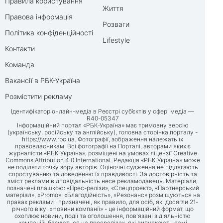
Правила користування
Життя
Правова інформація
Розваги
Політика конфіденційності
Lifestyle
Контакти
Команда
Вакансії в РБК-Україна
Розмістити рекламу
Ідентифікатор онлайн-медіа в Реєстрі суб’єктів у сфері медіа —
R40-05347
Інформаційний портал «РБК-Україна» має тримовну версію
(українську, російську та англійську), головна сторінка порталу -
https://www.rbc.ua
. Фотографії, зображення належать їх
правовласникам. Всі фотографії на Порталі, авторами яких є
журналісти «РБК-Україна», розміщені на умовах ліцензії Creative
Commons Attribution 4.0 International. Редакція «РБК-Україна» може
не поділяти точку зору авторів. Оціночні судження не підлягають
спростуванню та доведенню їх правдивості. За достовірність та
зміст реклами відповідальність несе рекламодавець. Матеріали,
позначені плашкою: «Прес-релізи», «Спецпроект», «Партнерський
матеріал», «Promo», «Благодійність», «Резонанс» розміщуються на
правах реклами і призначені, як правило, для осіб, які досягли 21-
річного віку. «Новини компанії» - це інформаційний формат, що
охоплює новини, події та оголошення, пов'язані з діяльністю
компаній, базуються на пресрелізах, які випускають самі