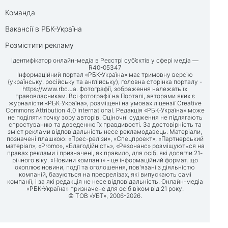
Команда
Вакансії в РБК-Україна
Розмістити рекламу
Ідентифікатор онлайн-медіа в Реєстрі суб’єктів у сфері медіа —
R40-05347
Інформаційний портал «РБК-Україна» має тримовну версію
(українську, російську та англійську), головна сторінка порталу -
https://www.rbc.ua
. Фотографії, зображення належать їх
правовласникам. Всі фотографії на Порталі, авторами яких є
журналісти «РБК-Україна», розміщені на умовах ліцензії Creative
Commons Attribution 4.0 International. Редакція «РБК-Україна» може
не поділяти точку зору авторів. Оціночні судження не підлягають
спростуванню та доведенню їх правдивості. За достовірність та
зміст реклами відповідальність несе рекламодавець. Матеріали,
позначені плашкою: «Прес-релізи», «Спецпроект», «Партнерський
матеріал», «Promo», «Благодійність», «Резонанс» розміщуються на
правах реклами і призначені, як правило, для осіб, які досягли 21-
річного віку. «Новини компанії» - це інформаційний формат, що
охоплює новини, події та оголошення, пов'язані з діяльністю
компаній, базуються на пресрелізах, які випускають самі
компанії, і за які редакція не несе відповідальність. Онлайн-медіа
«РБК-Україна» призначене для осіб віком від 21 року.
© ТОВ «УБТ», 2006-2026.