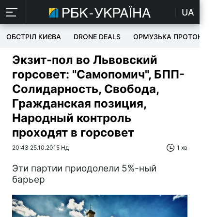
UA
ОБСТРІЛ КИЄВА
DRONE DEALS
ОРМУЗЬКА ПРОТОКА
Экзит-пол во Львовский
горсовет: "Самопомич", БПП-
Солидарность, Свобода,
Гражданская позиция,
Народный контроль
проходят в горсовет
20:43 25.10.2015 Нд
1 хв
Эти партии приодолели 5%-ный
барьер