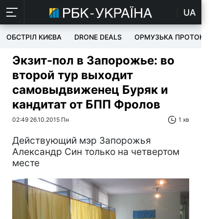
UA
ОБСТРІЛ КИЄВА
DRONE DEALS
ОРМУЗЬКА ПРОТОКА
Экзит-пол в Запорожье: во
второй тур выходит
самовыдвиженец Буряк и
кандитат от БПП Фролов
02:49 26.10.2015 Пн
1 хв
Действующий мэр Запорожья
Александр Син только на четвертом
месте