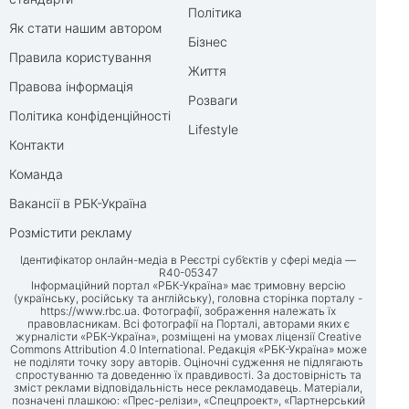
Політика
Як стати нашим автором
Бізнес
Правила користування
Життя
Правова інформація
Розваги
Політика конфіденційності
Lifestyle
Контакти
Команда
Вакансії в РБК-Україна
Розмістити рекламу
Ідентифікатор онлайн-медіа в Реєстрі суб’єктів у сфері медіа —
R40-05347
Інформаційний портал «РБК-Україна» має тримовну версію
(українську, російську та англійську), головна сторінка порталу -
https://www.rbc.ua
. Фотографії, зображення належать їх
правовласникам. Всі фотографії на Порталі, авторами яких є
журналісти «РБК-Україна», розміщені на умовах ліцензії Creative
Commons Attribution 4.0 International. Редакція «РБК-Україна» може
не поділяти точку зору авторів. Оціночні судження не підлягають
спростуванню та доведенню їх правдивості. За достовірність та
зміст реклами відповідальність несе рекламодавець. Матеріали,
позначені плашкою: «Прес-релізи», «Спецпроект», «Партнерський