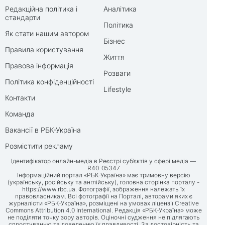
Редакційна політика і
Аналітика
стандарти
Політика
Як стати нашим автором
Бізнес
Правила користування
Життя
Правова інформація
Розваги
Політика конфіденційності
Lifestyle
Контакти
Команда
Вакансії в РБК-Україна
Розмістити рекламу
Ідентифікатор онлайн-медіа в Реєстрі суб’єктів у сфері медіа —
R40-05347
Інформаційний портал «РБК-Україна» має тримовну версію
(українську, російську та англійську), головна сторінка порталу -
https://www.rbc.ua
. Фотографії, зображення належать їх
правовласникам. Всі фотографії на Порталі, авторами яких є
журналісти «РБК-Україна», розміщені на умовах ліцензії Creative
Commons Attribution 4.0 International. Редакція «РБК-Україна» може
не поділяти точку зору авторів. Оціночні судження не підлягають
спростуванню та доведенню їх правдивості. За достовірність та