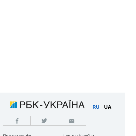
RU
|
UA
Про компанію
Новини України