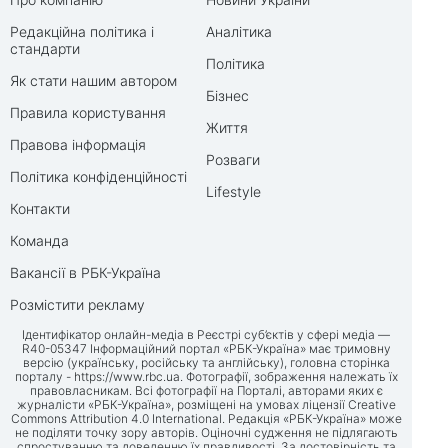
Редакційна політика і
Аналітика
стандарти
Політика
Як стати нашим автором
Бізнес
Правила користування
Життя
Правова інформація
Розваги
Політика конфіденційності
Lifestyle
Контакти
Команда
Вакансії в РБК-Україна
Розмістити рекламу
Ідентифікатор онлайн-медіа в Реєстрі суб’єктів у сфері медіа —
R40-05347 Інформаційний портал «РБК-Україна» має тримовну
версію (українську, російську та англійську), головна сторінка
порталу -
https://www.rbc.ua
. Фотографії, зображення належать їх
правовласникам. Всі фотографії на Порталі, авторами яких є
журналісти «РБК-Україна», розміщені на умовах ліцензії Creative
Commons Attribution 4.0 International. Редакція «РБК-Україна» може
не поділяти точку зору авторів. Оціночні судження не підлягають
спростуванню та доведенню їх правдивості. За достовірність та