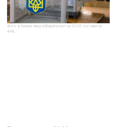
Фото: в Киеве явка избирателей на 20:00 составила
44%