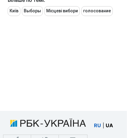
Більше по темі:
Київ
Выборы
Місцеві вибори
голосование
RU
|
UA