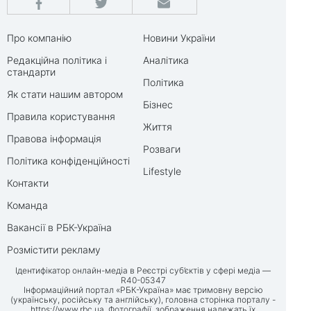
Про компанію
Новини України
Редакційна політика і
Аналітика
стандарти
Політика
Як стати нашим автором
Бізнес
Правила користування
Життя
Правова інформація
Розваги
Політика конфіденційності
Lifestyle
Контакти
Команда
Вакансії в РБК-Україна
Розмістити рекламу
Ідентифікатор онлайн-медіа в Реєстрі суб’єктів у сфері медіа —
R40-05347
Інформаційний портал «РБК-Україна» має тримовну версію
(українську, російську та англійську), головна сторінка порталу -
https://www.rbc.ua
. Фотографії, зображення належать їх