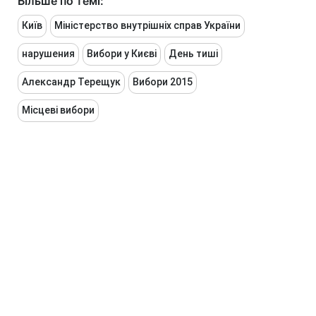
Більше по темі:
Київ
Міністерство внутрішніх справ України
нарушения
Вибори у Києві
День тиші
Александр Терещук
Вибори 2015
Місцеві вибори