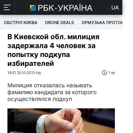
UA
ОБСТРІЛ КИЄВА
DRONE DEALS
ОРМУЗЬКА ПРОТОКА
В Киевской обл. милиция
задержала 4 человек за
попытку подкупа
избирателей
18:21 25.10.2015 Нд
1 хв
Милиция отказалась называть
фамилию кандидата за которого
осуществлялся подкуп