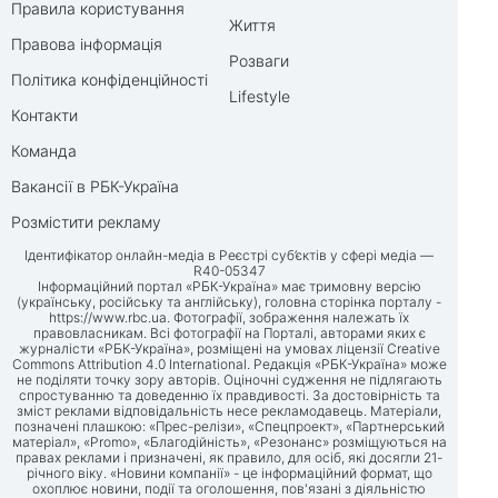
Правила користування
Життя
Правова інформація
Розваги
Політика конфіденційності
Lifestyle
Контакти
Команда
Вакансії в РБК-Україна
Розмістити рекламу
Ідентифікатор онлайн-медіа в Реєстрі суб’єктів у сфері медіа —
R40-05347
Інформаційний портал «РБК-Україна» має тримовну версію
(українську, російську та англійську), головна сторінка порталу -
https://www.rbc.ua
. Фотографії, зображення належать їх
правовласникам. Всі фотографії на Порталі, авторами яких є
журналісти «РБК-Україна», розміщені на умовах ліцензії Creative
Commons Attribution 4.0 International. Редакція «РБК-Україна» може
не поділяти точку зору авторів. Оціночні судження не підлягають
спростуванню та доведенню їх правдивості. За достовірність та
зміст реклами відповідальність несе рекламодавець. Матеріали,
позначені плашкою: «Прес-релізи», «Спецпроект», «Партнерський
матеріал», «Promo», «Благодійність», «Резонанс» розміщуються на
правах реклами і призначені, як правило, для осіб, які досягли 21-
річного віку. «Новини компанії» - це інформаційний формат, що
охоплює новини, події та оголошення, пов'язані з діяльністю