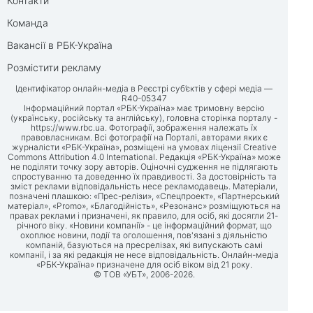
Контакти
Команда
Вакансії в РБК-Україна
Розмістити рекламу
Ідентифікатор онлайн-медіа в Реєстрі суб’єктів у сфері медіа —
R40-05347
Інформаційний портал «РБК-Україна» має тримовну версію
(українську, російську та англійську), головна сторінка порталу -
https://www.rbc.ua
. Фотографії, зображення належать їх
правовласникам. Всі фотографії на Порталі, авторами яких є
журналісти «РБК-Україна», розміщені на умовах ліцензії Creative
Commons Attribution 4.0 International. Редакція «РБК-Україна» може
не поділяти точку зору авторів. Оціночні судження не підлягають
спростуванню та доведенню їх правдивості. За достовірність та
зміст реклами відповідальність несе рекламодавець. Матеріали,
позначені плашкою: «Прес-релізи», «Спецпроект», «Партнерський
матеріал», «Promo», «Благодійність», «Резонанс» розміщуються на
правах реклами і призначені, як правило, для осіб, які досягли 21-
річного віку. «Новини компанії» - це інформаційний формат, що
охоплює новини, події та оголошення, пов'язані з діяльністю
компаній, базуються на пресрелізах, які випускають самі
компанії, і за які редакція не несе відповідальність. Онлайн-медіа
«РБК-Україна» призначене для осіб віком від 21 року.
© ТОВ «УБТ», 2006-2026.