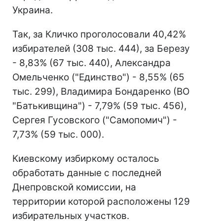
Украина.
Так, за Кличко проголосовали 40,42%
избирателей (308 тыс. 444), за Березу
- 8,83% (67 тыс. 440), Александра
Омельченко ("Единство") - 8,55% (65
тыс. 299), Владимира Бондаренко (ВО
"Батькивщина") - 7,79% (59 тыс. 456),
Сергея Гусовского ("Самопомич") -
7,73% (59 тыс. 000).
Киевскому избиркому осталось
обработать данные с последней
Днепровской комиссии, на
территории которой расположены 129
избирательных участков.