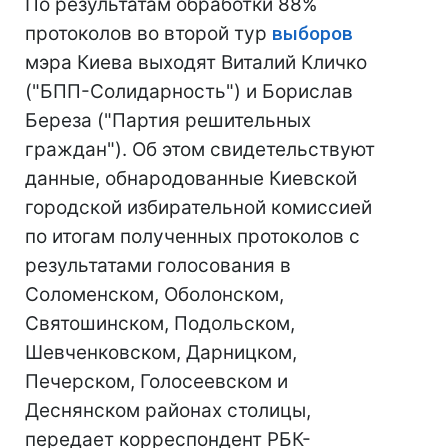
По результатам обработки 88%
протоколов во второй тур
выборов
мэра Киева выходят Виталий Кличко
("БПП-Солидарность") и Борислав
Береза ("Партия решительных
граждан"). Об этом свидетельствуют
данные, обнародованные Киевской
городской избирательной комиссией
по итогам полученных протоколов с
результатами голосования в
Соломенском, Оболонском,
Святошинском, Подольском,
Шевченковском, Дарницком,
Печерском, Голосеевском и
Деснянском районах столицы,
передает корреспондент РБК-