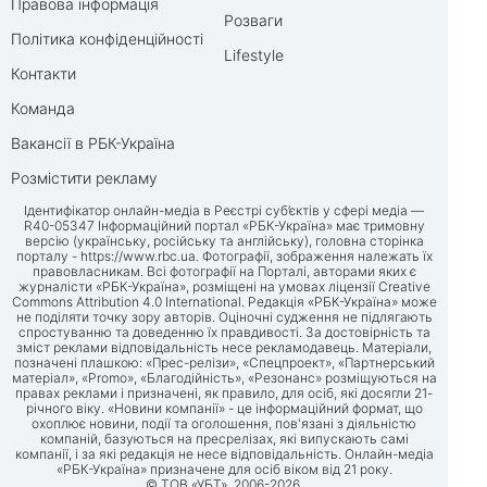
Правова інформація
Розваги
Політика конфіденційності
Lifestyle
Контакти
Команда
Вакансії в РБК-Україна
Розмістити рекламу
Ідентифікатор онлайн-медіа в Реєстрі суб’єктів у сфері медіа —
R40-05347 Інформаційний портал «РБК-Україна» має тримовну
версію (українську, російську та англійську), головна сторінка
порталу -
https://www.rbc.ua
. Фотографії, зображення належать їх
правовласникам. Всі фотографії на Порталі, авторами яких є
журналісти «РБК-Україна», розміщені на умовах ліцензії Creative
Commons Attribution 4.0 International. Редакція «РБК-Україна» може
не поділяти точку зору авторів. Оціночні судження не підлягають
спростуванню та доведенню їх правдивості. За достовірність та
зміст реклами відповідальність несе рекламодавець. Матеріали,
позначені плашкою: «Прес-релізи», «Спецпроект», «Партнерський
матеріал», «Promo», «Благодійність», «Резонанс» розміщуються на
правах реклами і призначені, як правило, для осіб, які досягли 21-
річного віку. «Новини компанії» - це інформаційний формат, що
охоплює новини, події та оголошення, пов'язані з діяльністю
компаній, базуються на пресрелізах, які випускають самі
компанії, і за які редакція не несе відповідальність. Онлайн-медіа
«РБК-Україна» призначене для осіб віком від 21 року.
© ТОВ «УБТ», 2006-2026.