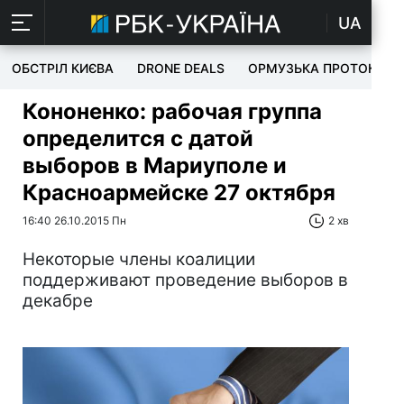
UA
ОБСТРІЛ КИЄВА
DRONE DEALS
ОРМУЗЬКА ПРОТОКА
Кононенко: рабочая группа
определится с датой
выборов в Мариуполе и
Красноармейске 27 октября
16:40 26.10.2015 Пн
2 хв
Некоторые члены коалиции
поддерживают проведение выборов в
декабре