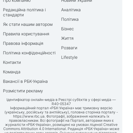
Про компанію
Новини України
Редакційна політика і
Аналітика
стандарти
Політика
Як стати нашим автором
Бізнес
Правила користування
Життя
Правова інформація
Розваги
Політика конфіденційності
Lifestyle
Контакти
Команда
Вакансії в РБК-Україна
Розмістити рекламу
Ідентифікатор онлайн-медіа в Реєстрі суб’єктів у сфері медіа —
R40-05347
Інформаційний портал «РБК-Україна» має тримовну версію
(українську, російську та англійську), головна сторінка порталу -
https://www.rbc.ua
. Фотографії, зображення належать їх
правовласникам. Всі фотографії на Порталі, авторами яких є
журналісти «РБК-Україна», розміщені на умовах ліцензії Creative
Commons Attribution 4.0 International. Редакція «РБК-Україна» може
не поділяти точку зору авторів. Оціночні судження не підлягають