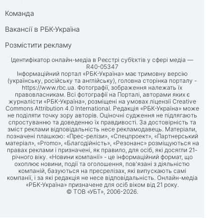
Команда
Вакансії в РБК-Україна
Розмістити рекламу
Ідентифікатор онлайн-медіа в Реєстрі суб’єктів у сфері медіа —
R40-05347
Інформаційний портал «РБК-Україна» має тримовну версію
(українську, російську та англійську), головна сторінка порталу -
https://www.rbc.ua
. Фотографії, зображення належать їх
правовласникам. Всі фотографії на Порталі, авторами яких є
журналісти «РБК-Україна», розміщені на умовах ліцензії Creative
Commons Attribution 4.0 International. Редакція «РБК-Україна» може
не поділяти точку зору авторів. Оціночні судження не підлягають
спростуванню та доведенню їх правдивості. За достовірність та
зміст реклами відповідальність несе рекламодавець. Матеріали,
позначені плашкою: «Прес-релізи», «Спецпроект», «Партнерський
матеріал», «Promo», «Благодійність», «Резонанс» розміщуються на
правах реклами і призначені, як правило, для осіб, які досягли 21-
річного віку. «Новини компанії» - це інформаційний формат, що
охоплює новини, події та оголошення, пов'язані з діяльністю
компаній, базуються на пресрелізах, які випускають самі
компанії, і за які редакція не несе відповідальність. Онлайн-медіа
«РБК-Україна» призначене для осіб віком від 21 року.
© ТОВ «УБТ», 2006-2026.