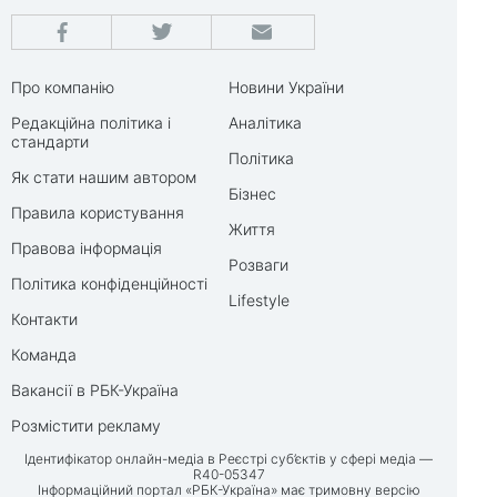
Про компанію
Новини України
Редакційна політика і
Аналітика
стандарти
Політика
Як стати нашим автором
Бізнес
Правила користування
Життя
Правова інформація
Розваги
Політика конфіденційності
Lifestyle
Контакти
Команда
Вакансії в РБК-Україна
Розмістити рекламу
Ідентифікатор онлайн-медіа в Реєстрі суб’єктів у сфері медіа —
R40-05347
Інформаційний портал «РБК-Україна» має тримовну версію