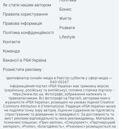
Як стати нашим автором
Бізнес
Правила користування
Життя
Правова інформація
Розваги
Політика конфіденційності
Lifestyle
Контакти
Команда
Вакансії в РБК-Україна
Розмістити рекламу
Ідентифікатор онлайн-медіа в Реєстрі суб’єктів у сфері медіа —
R40-05347
Інформаційний портал «РБК-Україна» має тримовну версію
(українську, російську та англійську), головна сторінка порталу -
https://www.rbc.ua
. Фотографії, зображення належать їх
правовласникам. Всі фотографії на Порталі, авторами яких є
журналісти «РБК-Україна», розміщені на умовах ліцензії Creative
Commons Attribution 4.0 International. Редакція «РБК-Україна» може
не поділяти точку зору авторів. Оціночні судження не підлягають
спростуванню та доведенню їх правдивості. За достовірність та
зміст реклами відповідальність несе рекламодавець. Матеріали,
позначені плашкою: «Прес-релізи», «Спецпроект», «Партнерський
матеріал», «Promo», «Благодійність», «Резонанс» розміщуються на