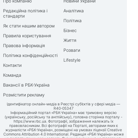
Про компанію
Новини України
Редакційна політика і
Аналітика
стандарти
Політика
Як стати нашим автором
Бізнес
Правила користування
Життя
Правова інформація
Розваги
Політика конфіденційності
Lifestyle
Контакти
Команда
Вакансії в РБК-Україна
Розмістити рекламу
Ідентифікатор онлайн-медіа в Реєстрі суб’єктів у сфері медіа —
R40-05347
Інформаційний портал «РБК-Україна» має тримовну версію
(українську, російську та англійську), головна сторінка порталу -
https://www.rbc.ua
. Фотографії, зображення належать їх
правовласникам. Всі фотографії на Порталі, авторами яких є
журналісти «РБК-Україна», розміщені на умовах ліцензії Creative
Commons Attribution 4.0 International. Редакція «РБК-Україна» може