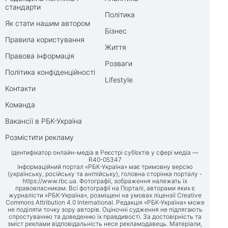
стандарти
Політика
Як стати нашим автором
Бізнес
Правила користування
Життя
Правова інформація
Розваги
Політика конфіденційності
Lifestyle
Контакти
Команда
Вакансії в РБК-Україна
Розмістити рекламу
Ідентифікатор онлайн-медіа в Реєстрі суб’єктів у сфері медіа —
R40-05347
Інформаційний портал «РБК-Україна» має тримовну версію
(українську, російську та англійську), головна сторінка порталу -
https://www.rbc.ua
. Фотографії, зображення належать їх
правовласникам. Всі фотографії на Порталі, авторами яких є
журналісти «РБК-Україна», розміщені на умовах ліцензії Creative
Commons Attribution 4.0 International. Редакція «РБК-Україна» може
не поділяти точку зору авторів. Оціночні судження не підлягають
спростуванню та доведенню їх правдивості. За достовірність та
зміст реклами відповідальність несе рекламодавець. Матеріали,