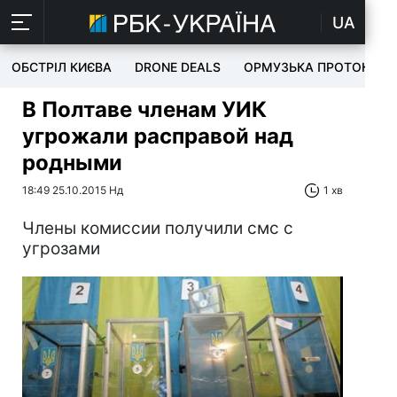
UA
ОБСТРІЛ КИЄВА
DRONE DEALS
ОРМУЗЬКА ПРОТОКА
В Полтаве членам УИК
угрожали расправой над
родными
18:49 25.10.2015 Нд
1 хв
Члены комиссии получили смс с
угрозами