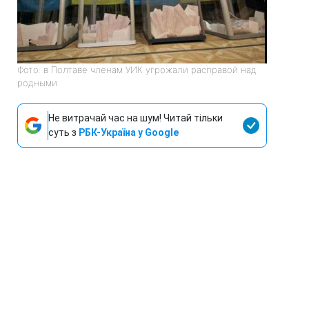
Фото: в Полтаве членам УИК угрожали расправой над
родными
Не витрачай час на шум! Читай тільки
суть з
РБК-Україна у Google