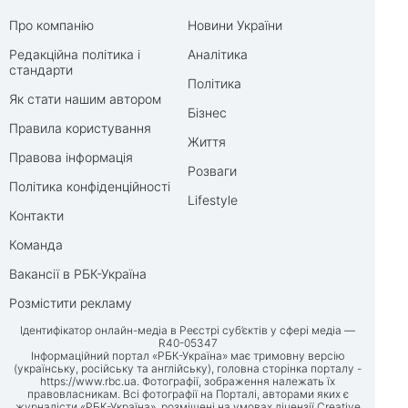
Про компанію
Новини України
Редакційна політика і
Аналітика
стандарти
Політика
Як стати нашим автором
Бізнес
Правила користування
Життя
Правова інформація
Розваги
Політика конфіденційності
Lifestyle
Контакти
Команда
Вакансії в РБК-Україна
Розмістити рекламу
Ідентифікатор онлайн-медіа в Реєстрі суб’єктів у сфері медіа —
R40-05347
Інформаційний портал «РБК-Україна» має тримовну версію
(українську, російську та англійську), головна сторінка порталу -
https://www.rbc.ua
. Фотографії, зображення належать їх
правовласникам. Всі фотографії на Порталі, авторами яких є
журналісти «РБК-Україна», розміщені на умовах ліцензії Creative