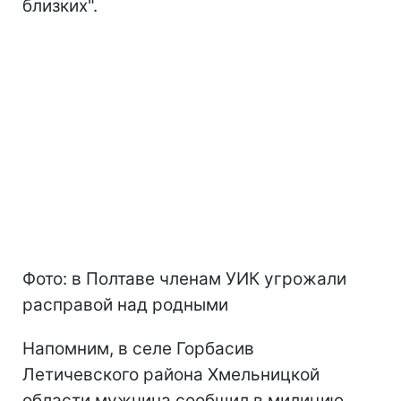
близких".
Фото: в Полтаве членам УИК угрожали
расправой над родными
Напомним, в селе Горбасив
Летичевского района Хмельницкой
области мужчина сообщил в милицию