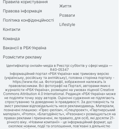
Правила користування
Життя
Правова інформація
Розваги
Політика конфіденційності
Lifestyle
Контакти
Команда
Вакансії в РБК-Україна
Розмістити рекламу
Ідентифікатор онлайн-медіа в Реєстрі суб’єктів у сфері медіа —
R40-05347
Інформаційний портал «РБК-Україна» має тримовну версію
(українську, російську та англійську), головна сторінка порталу -
https://www.rbc.ua
. Фотографії, зображення належать їх
правовласникам. Всі фотографії на Порталі, авторами яких є
журналісти «РБК-Україна», розміщені на умовах ліцензії Creative
Commons Attribution 4.0 International. Редакція «РБК-Україна» може
не поділяти точку зору авторів. Оціночні судження не підлягають
спростуванню та доведенню їх правдивості. За достовірність та
зміст реклами відповідальність несе рекламодавець. Матеріали,
позначені плашкою: «Прес-релізи», «Спецпроект», «Партнерський
матеріал», «Promo», «Благодійність», «Резонанс» розміщуються на
правах реклами і призначені, як правило, для осіб, які досягли 21-
річного віку. «Новини компанії» - це інформаційний формат, що
охоплює новини, події та оголошення, пов'язані з діяльністю