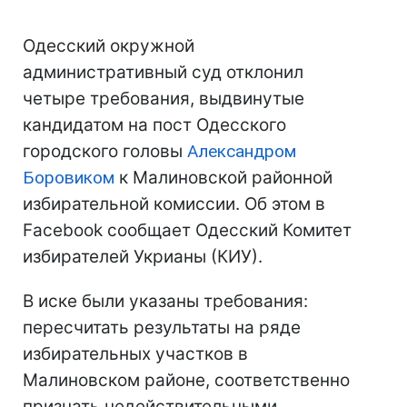
Одесский окружной
административный суд отклонил
четыре требования, выдвинутые
кандидатом на пост Одесского
городского головы
Александром
Боровиком
к Малиновской районной
избирательной комиссии. Об этом в
Facebook сообщает Одесский Комитет
избирателей Укрианы (КИУ).
В иске были указаны требования:
пересчитать результаты на ряде
избирательных участков в
Малиновском районе, соответственно
признать недействительными