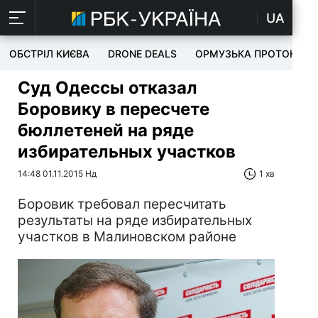
UA
ОБСТРІЛ КИЄВА
DRONE DEALS
ОРМУЗЬКА ПРОТОКА
Суд Одессы отказал
Боровику в пересчете
бюллетеней на ряде
избирательных участков
14:48 01.11.2015 Нд
1 хв
Боровик требовал пересчитать
результаты на ряде избирательных
участков в Малиновском районе