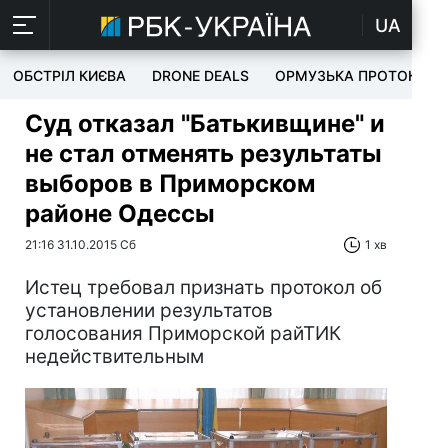
UA
ОБСТРІЛ КИЄВА
DRONE DEALS
ОРМУЗЬКА ПРОТОКА
Суд отказал "Батькивщине" и
не стал отменять результаты
выборов в Приморском
районе Одессы
21:16 31.10.2015 Сб
1 хв
Истец требовал признать протокол об
установлении результатов
голосования Приморской райТИК
недействительным