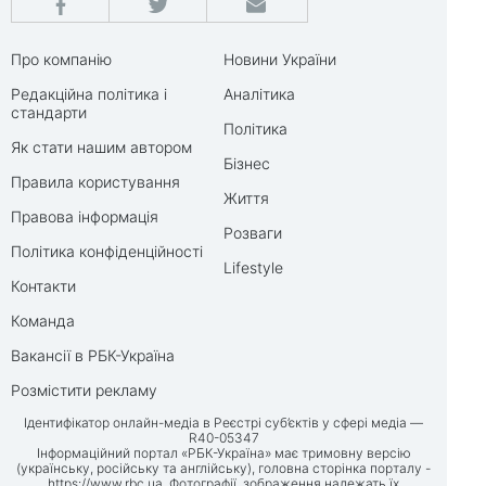
Про компанію
Новини України
Редакційна політика і
Аналітика
стандарти
Політика
Як стати нашим автором
Бізнес
Правила користування
Життя
Правова інформація
Розваги
Політика конфіденційності
Lifestyle
Контакти
Команда
Вакансії в РБК-Україна
Розмістити рекламу
Ідентифікатор онлайн-медіа в Реєстрі суб’єктів у сфері медіа —
R40-05347
Інформаційний портал «РБК-Україна» має тримовну версію
(українську, російську та англійську), головна сторінка порталу -
https://www.rbc.ua
. Фотографії, зображення належать їх