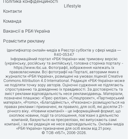
Політика конфіденційності
Lifestyle
Контакти
Команда
Вакансії в РБК-Україна
Розмістити рекламу
Ідентифікатор онлайн-медіа в Реєстрі суб’єктів у сфері медіа —
R40-05347
Інформаційний портал «РБК-Україна» має тримовну версію
(українську, російську та англійську), головна сторінка порталу -
https://www.rbc.ua
. Фотографії, зображення належать їх
правовласникам. Всі фотографії на Порталі, авторами яких є
журналісти «РБК-Україна», розміщені на умовах ліцензії Creative
Commons Attribution 4.0 International. Редакція «РБК-Україна» може
не поділяти точку зору авторів. Оціночні судження не підлягають
спростуванню та доведенню їх правдивості. За достовірність та
зміст реклами відповідальність несе рекламодавець. Матеріали,
позначені плашкою: «Прес-релізи», «Спецпроект», «Партнерський
матеріал», «Promo», «Благодійність», «Резонанс» розміщуються на
правах реклами і призначені, як правило, для осіб, які досягли 21-
річного віку. «Новини компанії» - це інформаційний формат, що
охоплює новини, події та оголошення, пов'язані з діяльністю
компаній, базуються на пресрелізах, які випускають самі
компанії, і за які редакція не несе відповідальність. Онлайн-медіа
«РБК-Україна» призначене для осіб віком від 21 року.
© ТОВ «УБТ», 2006-2026.